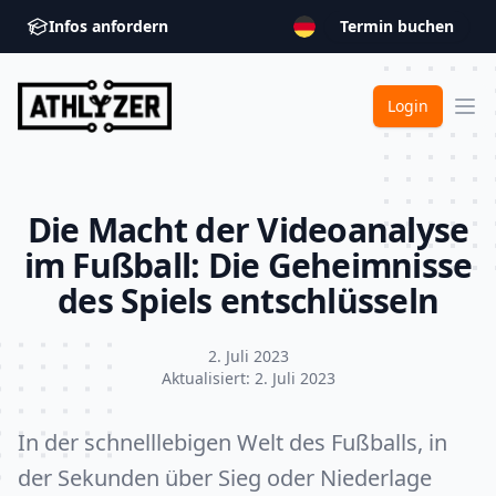
Infos anfordern
Termin buchen
ATHLYZER
Login
Ope
Die Macht der Videoanalyse
im Fußball: Die Geheimnisse
des Spiels entschlüsseln
2. Juli 2023
Aktualisiert:
2. Juli 2023
In der schnelllebigen Welt des Fußballs, in
der Sekunden über Sieg oder Niederlage